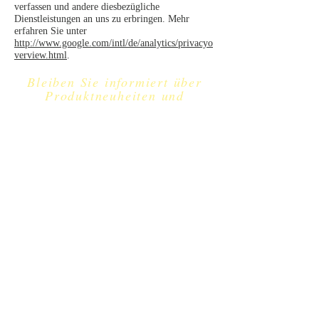
verfassen und andere diesbezügliche
Dienstleistungen an uns zu erbringen. Mehr
erfahren Sie unter
http://www.google.com/intl/de/analytics/privacyo
verview.html
.
Bleiben Sie informiert über
Produktneuheiten und
Angebote
Jetzt Anmelden
Contact Us
Out of Africa Compagnie
GmbH
Geschäftsführer: PH
Christian Maria Huntgeburth