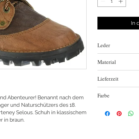
In 
Leder
Büffel/Antilope
Material
Material: Sohle: 
Lieferzeit
Obermaterial 100% Le
Wir haben die meis
Farbe
Lager. Allerdings is
und Abenteurer! Benannt nach dem
Manufaktur in Simba
ger und Naturschützers des 18.
2-farbig
sich teilweiseLie
rteney Selous. Schuh in klassischem
ergeben. Wir bitten u
 in braun.